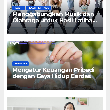
HEALTH
HEALTH & FITNES
Menggabungkan Musik dan
Olahraga untuk Hasil Latihan
yang Maksimal
LIFESTYLE
Mengatur Keuangan Pribadi
dengan Gaya Hidup Cerdas