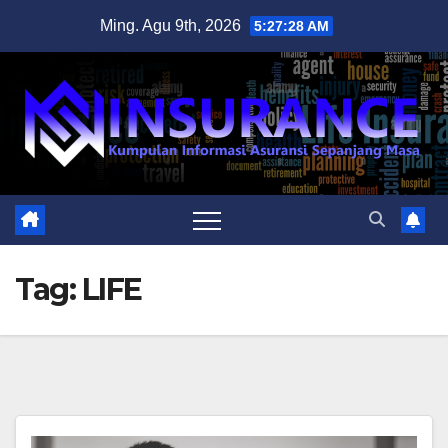
Skip
Ming. Agu 9th, 2026
5:27:29 AM
to
content
Tag:
LIFE