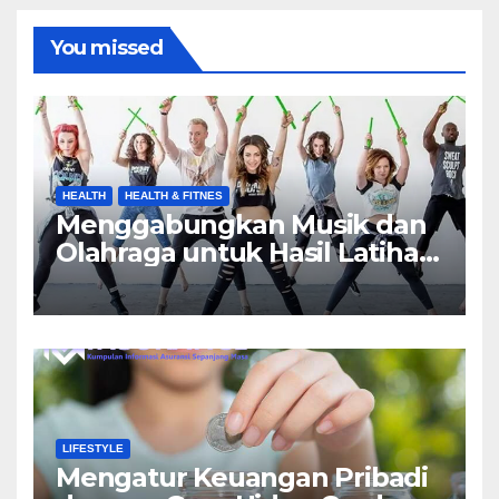
You missed
HEALTH
HEALTH & FITNES
Menggabungkan Musik dan
Olahraga untuk Hasil Latihan
yang Maksimal
LIFESTYLE
Mengatur Keuangan Pribadi