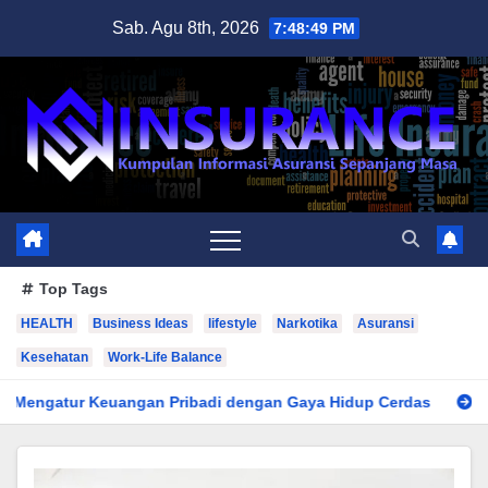
Skip
Sab. Agu 8th, 2026
7:48:51 PM
to
content
Top Tags
HEALTH
Business Ideas
lifestyle
Narkotika
Asuransi
Kesehatan
Work-Life Balance
ngan Pribadi dengan Gaya Hidup Cerdas
Cara Efektif Meng