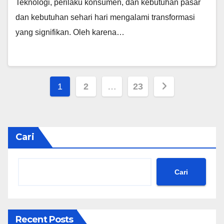
Teknologi, perilaku konsumen, dan kebutuhan pasar
dan kebutuhan sehari hari mengalami transformasi
yang signifikan. Oleh karena…
Paginasi
1
2
…
23
pos
Cari
Cari
Recent Posts