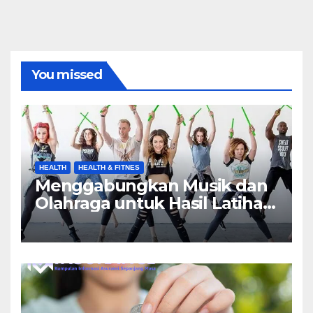
You missed
HEALTH
HEALTH & FITNES
Menggabungkan Musik dan
Olahraga untuk Hasil Latihan
yang Maksimal