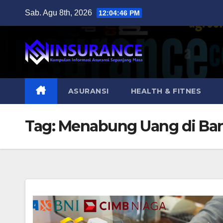
Skip
Sab. Agu 8th, 2026
12:04:47 PM
to
content
ASURANSI
HEALTH & FITNES
Tag:
Menabung Uang di Ba