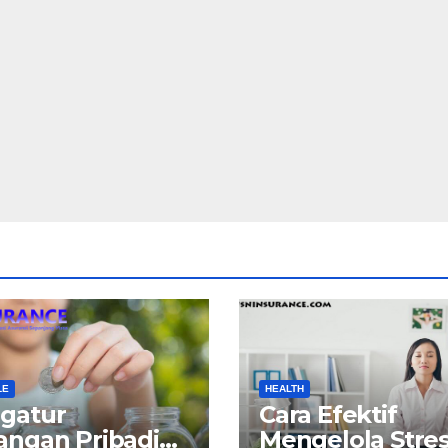
LE
HEALTH
gatur
Cara Efektif
angan Pribadi
Mengelola Stre