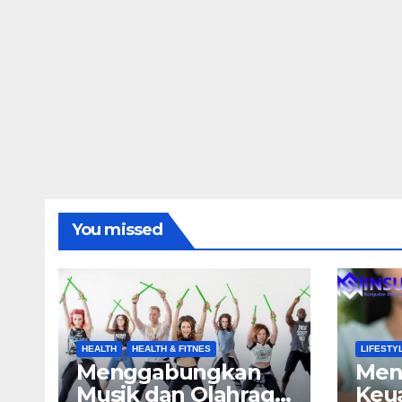
You missed
HEALTH
HEALTH & FITNES
LIFESTY
Menggabungkan
Men
Musik dan Olahraga
Keu