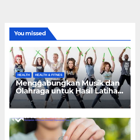
You missed
HEALTH
HEALTH & FITNES
Menggabungkan Musik dan
Olahraga untuk Hasil Latihan
yang Maksimal