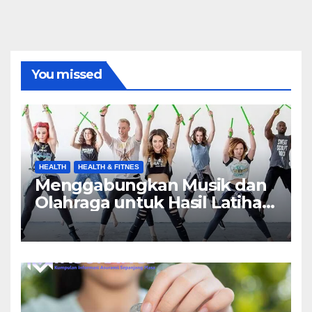
You missed
HEALTH
HEALTH & FITNES
Menggabungkan Musik dan
Olahraga untuk Hasil Latihan
yang Maksimal