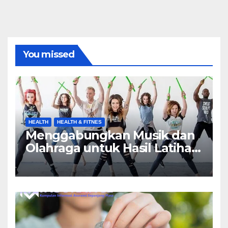
You missed
HEALTH
HEALTH & FITNES
Menggabungkan Musik dan
Olahraga untuk Hasil Latihan
yang Maksimal