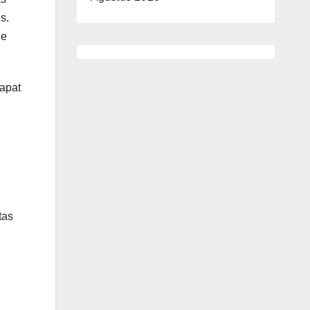
s.
de
dapat
tas