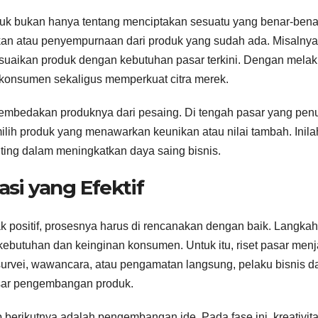
duk bukan hanya tentang menciptakan sesuatu yang benar-bena
ikan atau penyempurnaan dari produk yang sudah ada. Misalnya
esuaikan produk dengan kebutuhan pasar terkini. Dengan mela
n konsumen sekaligus memperkuat citra merek.
 membedakan produknya dari pesaing. Di tengah pasar yang pen
ih produk yang menawarkan keunikan atau nilai tambah. Inila
ng dalam meningkatkan daya saing bisnis.
asi yang Efektif
k positif, prosesnya harus di rencanakan dengan baik. Langkah
butuhan dan keinginan konsumen. Untuk itu, riset pasar menj
 survei, wawancara, atau pengamatan langsung, pelaku bisnis d
sar pengembangan produk.
 berikutnya adalah pengembangan ide. Pada fase ini, kreativit