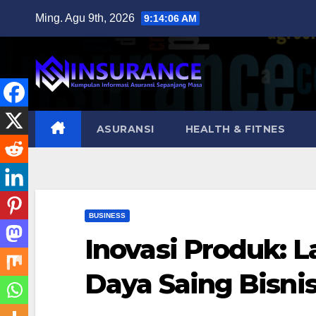
Skip
Ming. Agu 9th, 2026
9:14:07 AM
to
content
ASURANSI
HEALTH & FITNES
BUSINESS
Inovasi Produk:
Daya Saing Bisni