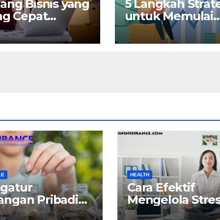
ang Bisnis yang
5 Langkah Strat
ng Cepat
untuk Memulai
unia di 2025
Perjalanan Inves
Anda
LE
HEALTH
gatur
Cara Efektif
angan Pribadi
Mengelola Stre
gan Gaya Hidup
demi Kesehata