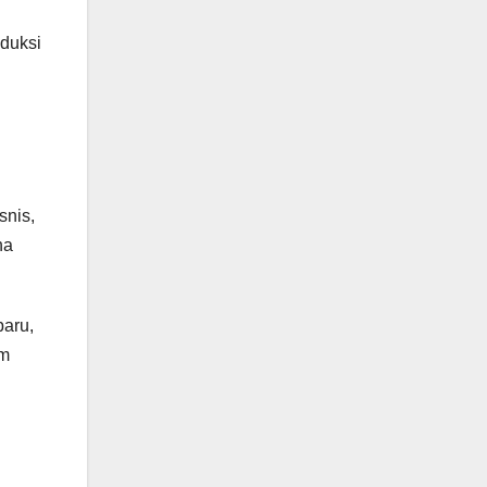
oduksi
snis,
ha
aru,
am