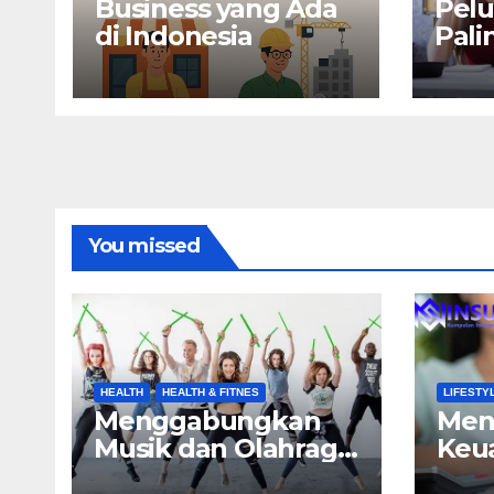
Business yang Ada
Pelu
di Indonesia
Pali
Mend
You missed
HEALTH
HEALTH & FITNES
LIFESTY
Menggabungkan
Men
Musik dan Olahraga
Keu
untuk Hasil Latihan
den