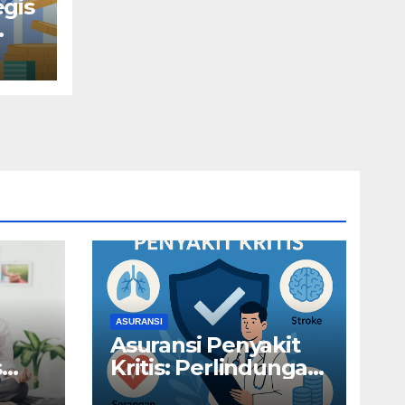
egis
tasi
ASURANSI
Asuransi Penyakit
s
Kritis: Perlindungan
n
Ekstra untuk Risiko