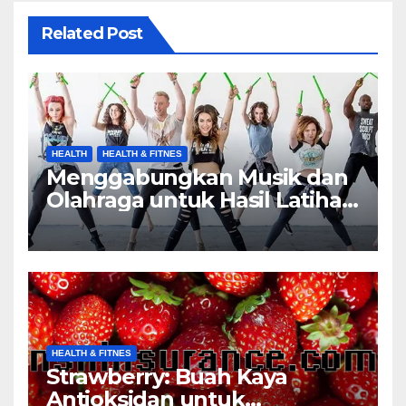
Related Post
HEALTH
HEALTH & FITNES
Menggabungkan Musik dan
Olahraga untuk Hasil Latihan
yang Maksimal
HEALTH & FITNES
Strawberry: Buah Kaya
Antioksidan untuk