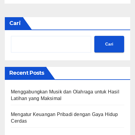
Cari
Cari
Recent Posts
Menggabungkan Musik dan Olahraga untuk Hasil
Latihan yang Maksimal
Mengatur Keuangan Pribadi dengan Gaya Hidup
Cerdas