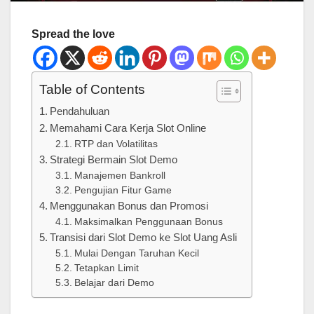
Spread the love
Table of Contents
Pendahuluan
Memahami Cara Kerja Slot Online
RTP dan Volatilitas
Strategi Bermain Slot Demo
Manajemen Bankroll
Pengujian Fitur Game
Menggunakan Bonus dan Promosi
Maksimalkan Penggunaan Bonus
Transisi dari Slot Demo ke Slot Uang Asli
Mulai Dengan Taruhan Kecil
Tetapkan Limit
Belajar dari Demo