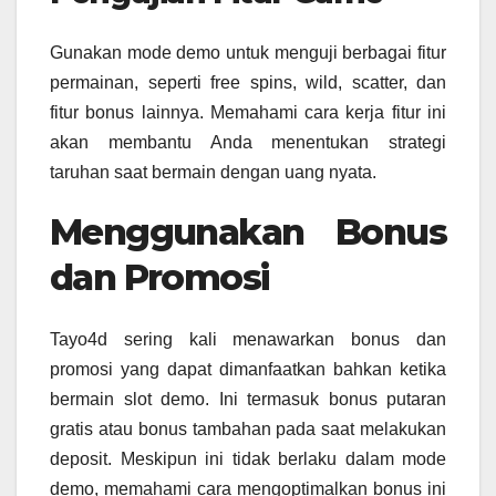
Gunakan mode demo untuk menguji berbagai fitur
permainan, seperti free spins, wild, scatter, dan
fitur bonus lainnya. Memahami cara kerja fitur ini
akan membantu Anda menentukan strategi
taruhan saat bermain dengan uang nyata.
Menggunakan Bonus
dan Promosi
Tayo4d sering kali menawarkan bonus dan
promosi yang dapat dimanfaatkan bahkan ketika
bermain slot demo. Ini termasuk bonus putaran
gratis atau bonus tambahan pada saat melakukan
deposit. Meskipun ini tidak berlaku dalam mode
demo, memahami cara mengoptimalkan bonus ini