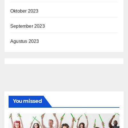
Oktober 2023
September 2023
Agustus 2023
You missed