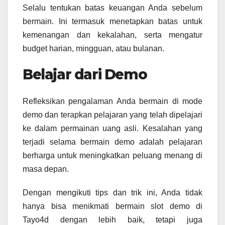
Selalu tentukan batas keuangan Anda sebelum
bermain. Ini termasuk menetapkan batas untuk
kemenangan dan kekalahan, serta mengatur
budget harian, mingguan, atau bulanan.
Belajar dari Demo
Refleksikan pengalaman Anda bermain di mode
demo dan terapkan pelajaran yang telah dipelajari
ke dalam permainan uang asli. Kesalahan yang
terjadi selama bermain demo adalah pelajaran
berharga untuk meningkatkan peluang menang di
masa depan.
Dengan mengikuti tips dan trik ini, Anda tidak
hanya bisa menikmati bermain slot demo di
Tayo4d dengan lebih baik, tetapi juga