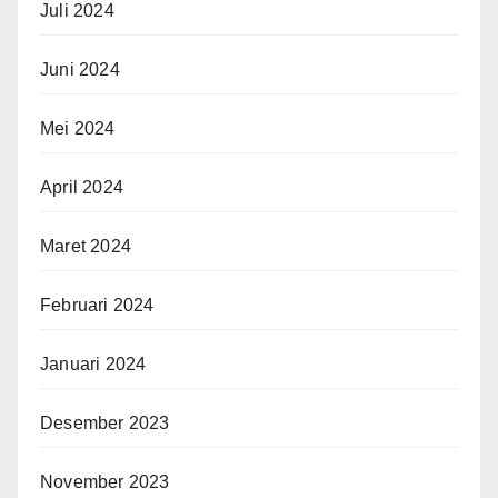
Juli 2024
Juni 2024
Mei 2024
April 2024
Maret 2024
Februari 2024
Januari 2024
Desember 2023
November 2023