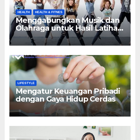
HEALTH
HEALTH & FITNES
Menggabungkan Musik dan
Olahraga untuk Hasil Latihan
yang Maksimal
LIFESTYLE
Mengatur Keuangan Pribadi
dengan Gaya Hidup Cerdas