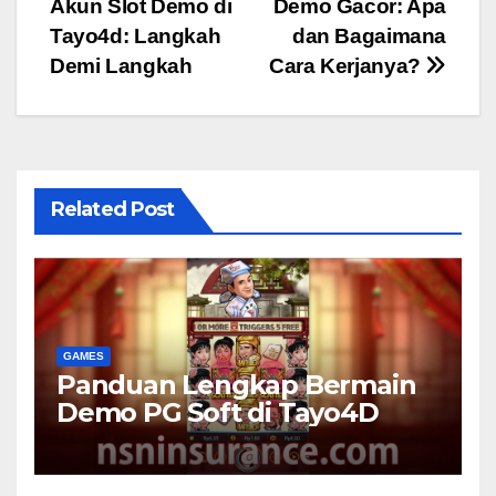
Akun Slot Demo di
Demo Gacor: Apa
pos
Tayo4d: Langkah
dan Bagaimana
Demi Langkah
Cara Kerjanya?
Related Post
GAMES
Panduan Lengkap Bermain
Demo PG Soft di Tayo4D