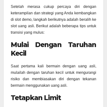
Setelah merasa cukup percaya diri dengan
keterampilan dan strategi yang Anda kembangkan
di slot demo, langkah berikutnya adalah beralih ke
slot uang asli. Berikut adalah beberapa tips untuk
transisi yang mulus:
Mulai Dengan Taruhan
Kecil
Saat pertama kali bermain dengan uang asli,
mulailah dengan taruhan kecil untuk mengurangi
risiko dan membiasakan diri dengan tekanan
bermain menggunakan uang asli.
Tetapkan Limit