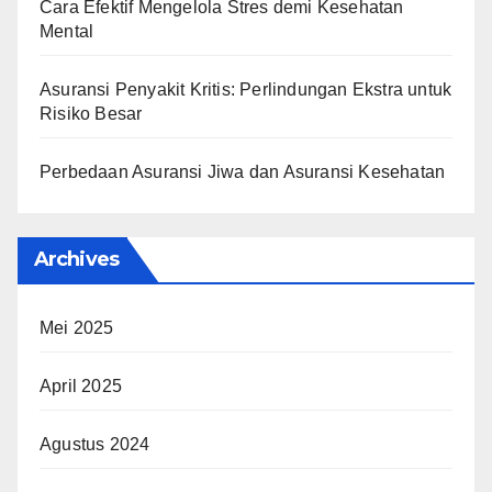
Cara Efektif Mengelola Stres demi Kesehatan
Mental
Asuransi Penyakit Kritis: Perlindungan Ekstra untuk
Risiko Besar
Perbedaan Asuransi Jiwa dan Asuransi Kesehatan
Archives
Mei 2025
April 2025
Agustus 2024