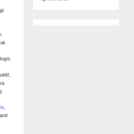
gi
n
dak
logis
ktif,
ka.
g
is
,
apat