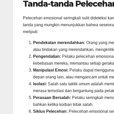
Tanda-tanda Peleceha
Pelecehan emosional seringkali sulit dideteksi ka
tanda yang mungkin menunjukkan bahwa seseoran
meliputi:
Pendekatan merendahkan:
Orang yang mel
atau tindakan yang merendahkan, mengkriti
Pengendalian:
Pelaku pelecehan emosional
kebebasan mereka, memantau setiap gerakan
Manipulasi Emosi:
Pelaku dapat menggunaka
depan orang lain, atau mengancam untuk me
Isolasi:
Salah satu taktik umum adalah mem
merasa terisolasi dan bergantung pada pela
Perasaan Bersalah:
Pelaku seringkali menc
bahkan ketika korban tidak salah.
Siklus Pelecehan:
Pelecehan emosional seri