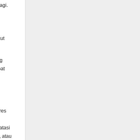
agi.
ut
ng
pat
res
tasi
 atau