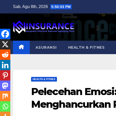
Skip
Sab. Agu 8th, 2026
5:50:04 PM
to
content
ASURANSI
HEALTH & FITNES
HEALTH & FITNES
Pelecehan Emosi:
Menghancurkan P