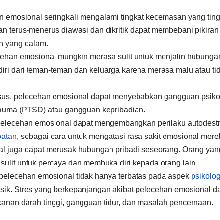
 emosional seringkali mengalami tingkat kecemasan yang ting
 terus-menerus diawasi dan dikritik dapat membebani pikiran
h yang dalam.
han emosional mungkin merasa sulit untuk menjalin hubunga
diri dari teman-teman dan keluarga karena merasa malu atau ti
us, pelecehan emosional dapat menyebabkan gangguan psiko
trauma (PTSD) atau gangguan kepribadian.
elecehan emosional dapat mengembangkan perilaku autodestru
batan
, sebagai cara untuk mengatasi rasa sakit emosional mere
l juga dapat merusak hubungan pribadi seseorang. Orang yan
ulit untuk percaya dan membuka diri kepada orang lain.
elecehan emosional tidak hanya terbatas pada aspek
psikolog
isik. Stres yang berkepanjangan akibat pelecehan emosional d
anan darah tinggi, gangguan tidur, dan masalah pencernaan.