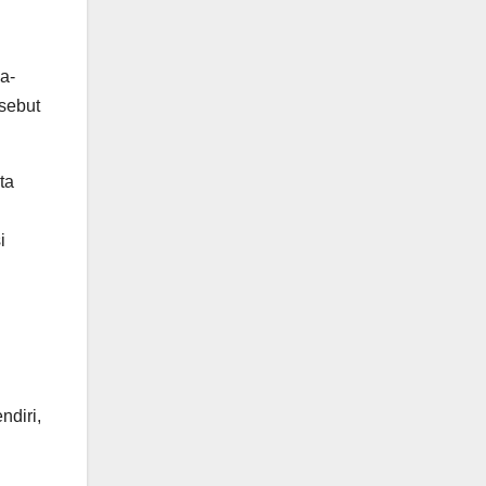
a-
sebut
ta
i
diri,