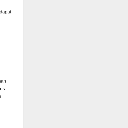
 dapat
han
ses
n