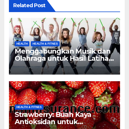
Related Post
HEALTH
HEALTH & FITNES
Menggabungkan Musik dan
Olahraga untuk Hasil Latihan
yang Maksimal
HEALTH & FITNES
Strawberry: Buah Kaya
Antioksidan untuk
Mencegah Penyakit