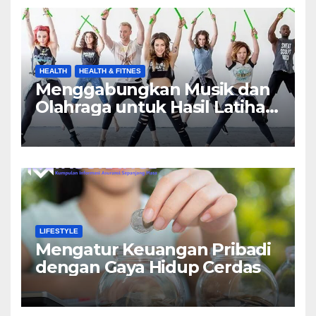
HEALTH
HEALTH & FITNES
Menggabungkan Musik dan
Olahraga untuk Hasil Latihan
yang Maksimal
LIFESTYLE
Mengatur Keuangan Pribadi
dengan Gaya Hidup Cerdas