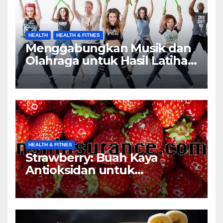
HEALTH
HEALTH & FITNES
Menggabungkan Musik dan
Olahraga untuk Hasil Latihan
yang Maksimal
HEALTH & FITNES
Strawberry: Buah Kaya
Antioksidan untuk
Mencegah Penyakit