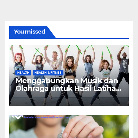
You missed
HEALTH
HEALTH & FITNES
Menggabungkan Musik dan
Olahraga untuk Hasil Latihan
yang Maksimal