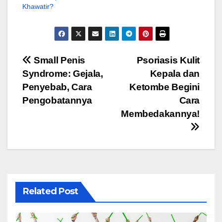
Khawatir?
Navigasi
Small Penis
Psoriasis Kulit
Syndrome: Gejala,
Kepala dan
pos
Penyebab, Cara
Ketombe Begini
Pengobatannya
Cara
Membedakannya!
Related Post